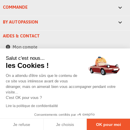

COMMANDE

BY AUTOPASSION
AIDES & CONTACT
Mon compte
Contactez-nous
Salut c'est nous...
les Cookies !
248 ZAE la bascule
42520 Saint-Pierre-de-Boeuf - France
On a attendu d'être sûrs que le contenu de
contact@byautopassion.com
ce site vous intéresse avant de vous
déranger, mais on aimerait bien vous accompagner pendant votre
04 74 87 05 41
visite...
C'est OK pour vous ?
Lire la politique de confidentialité
© 2026 By AutoPassion,
Poivre & sell
Consentements certifiés par
Je refuse
Je choisis
OK pour moi
Mentions légales
–
Politique de confidentialité
–
Gestion des cookies