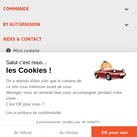

COMMANDE

BY AUTOPASSION
AIDES & CONTACT
Mon compte
Contactez-nous
Salut c'est nous...
les Cookies !
248 ZAE la bascule
42520 Saint-Pierre-de-Boeuf - France
On a attendu d'être sûrs que le contenu de
contact@byautopassion.com
ce site vous intéresse avant de vous
déranger, mais on aimerait bien vous accompagner pendant votre
04 74 87 05 41
visite...
C'est OK pour vous ?
Lire la politique de confidentialité
© 2026 By AutoPassion,
Poivre & sell
Consentements certifiés par
Je refuse
Je choisis
OK pour moi
Mentions légales
–
Politique de confidentialité
–
Gestion des cookies