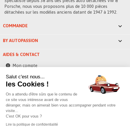
Spécialiste depuis 38 ans des pièces auto détachées VW &
Porsche, nous vous proposons plus de 10 000 pièces
détachées sur les modèles anciens datant de 1947 à 1992.

COMMANDE

BY AUTOPASSION
AIDES & CONTACT
Mon compte
Contactez-nous
Salut c'est nous...
les Cookies !
248 ZAE la bascule
42520 Saint-Pierre-de-Boeuf - France
On a attendu d'être sûrs que le contenu de
contact@byautopassion.com
ce site vous intéresse avant de vous
déranger, mais on aimerait bien vous accompagner pendant votre
04 74 87 05 41
visite...
C'est OK pour vous ?
Lire la politique de confidentialité