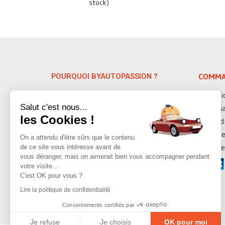
stock)
POURQUOI BYAUTOPASSION ?
COMMA
Spécialiste depuis 38 ans des pièces
Servic
auto détachées VW & Porsche, nous
Salut c'est nous...
Deman
vous proposons plus de 10 000 pièces
les Cookies !
Condi
détachées sur les modèles anciens
datant de 1947 à 1992.
Modes
On a attendu d'être sûrs que le contenu
de ce site vous intéresse avant de
Moyen
vous déranger, mais on aimerait bien vous accompagner pendant
votre visite...
C'est OK pour vous ?
Lire la politique de confidentialité
Consentements certifiés par
Je refuse
Je choisis
OK pour moi