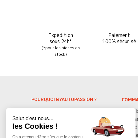
Expédition
Paiement
sous 24h*
100% sécurisé
(*pour les pièces en
stock)
POURQUOI BYAUTOPASSION ?
COMMA
Spécialiste depuis 38 ans des pièces
Servic
auto détachées VW & Porsche, nous
Salut c'est nous...
Deman
vous proposons plus de 10 000 pièces
les Cookies !
Condi
détachées sur les modèles anciens
datant de 1947 à 1992.
Modes
On a attendu d'être sûrs que le contenu