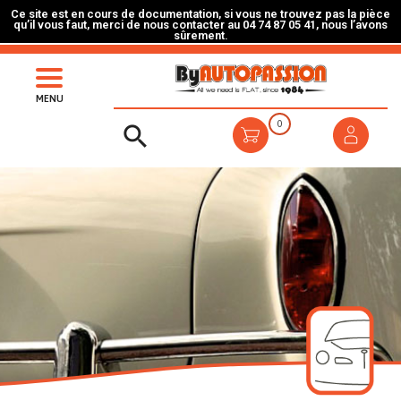
Ce site est en cours de documentation, si vous ne trouvez pas la pièce
qu’il vous faut, merci de nous contacter au 04 74 87 05 41, nous l’avons
sûrement.
MENU
0
