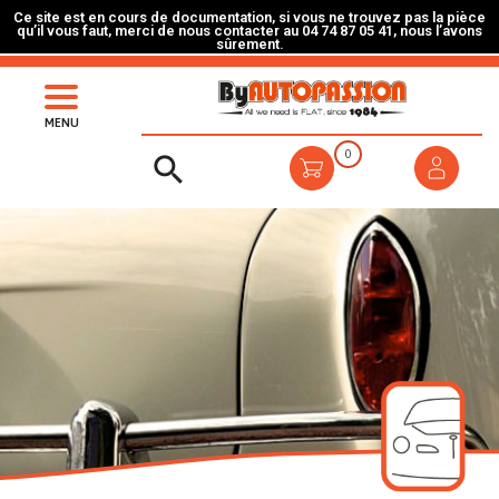
Ce site est en cours de documentation, si vous ne trouvez pas la pièce
qu’il vous faut, merci de nous contacter au 04 74 87 05 41, nous l’avons
sûrement.
MENU
0
