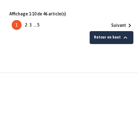
Affichage 1-10 de 46 article(s)

1
2
3
…
5
Suivant

Retour en haut