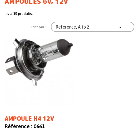
AMPOULES 6V, 12V
Il y a 15 produits.

Reference, A to Z
Trier par :
AMPOULE H4 12V
Référence :
0661