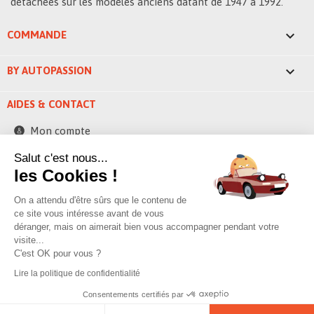
détachées sur les modèles anciens datant de 1947 à 1992.

COMMANDE

BY AUTOPASSION
AIDES & CONTACT
Mon compte
Contactez-nous
Salut c'est nous...
les Cookies !
248 ZAE la bascule
42520 Saint-Pierre-de-Boeuf - France
On a attendu d'être sûrs que le contenu de
contact@byautopassion.com
ce site vous intéresse avant de vous
déranger, mais on aimerait bien vous accompagner pendant votre
04 74 87 05 41
visite...
C'est OK pour vous ?
Lire la politique de confidentialité
© 2026 By AutoPassion,
Poivre & sell
Consentements certifiés par