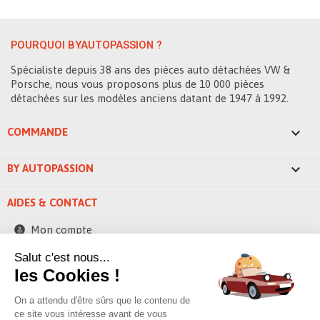
POURQUOI BYAUTOPASSION ?
Spécialiste depuis 38 ans des pièces auto détachées VW &
Porsche, nous vous proposons plus de 10 000 pièces
détachées sur les modèles anciens datant de 1947 à 1992.

COMMANDE

BY AUTOPASSION
AIDES & CONTACT
Mon compte
Contactez-nous
Salut c'est nous...
les Cookies !
248 ZAE la bascule
42520 Saint-Pierre-de-Boeuf - France
On a attendu d'être sûrs que le contenu de
contact@byautopassion.com
ce site vous intéresse avant de vous