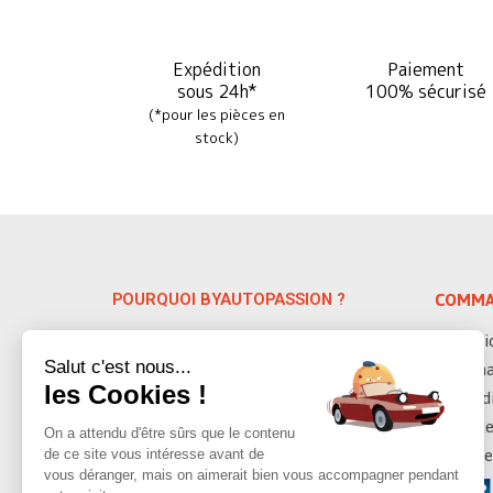
Expédition
Paiement
sous 24h*
100% sécurisé
(*pour les pièces en
stock)
POURQUOI BYAUTOPASSION ?
COMMA
Spécialiste depuis 38 ans des pièces
Servic
auto détachées VW & Porsche, nous
Salut c'est nous...
Deman
vous proposons plus de 10 000 pièces
les Cookies !
Condi
détachées sur les modèles anciens
datant de 1947 à 1992.
Modes
On a attendu d'être sûrs que le contenu
de ce site vous intéresse avant de
Moyen
vous déranger, mais on aimerait bien vous accompagner pendant