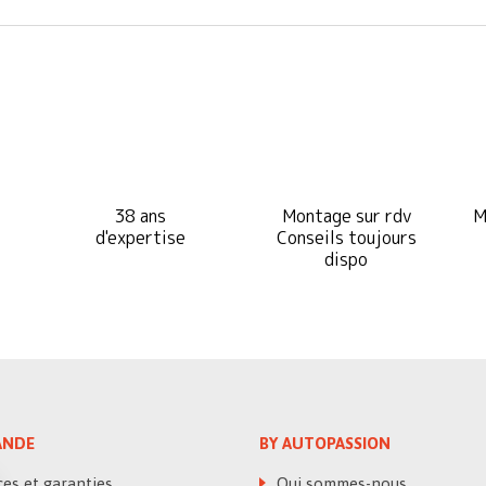
38 ans
Montage sur rdv
M
d'expertise
Conseils toujours
dispo
NDE
BY AUTOPASSION
es et garanties
Qui sommes-nous