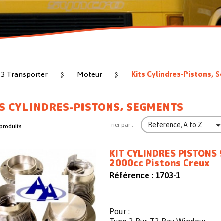
Kits Cylindres-Pistons,
T3 Transporter
Moteur
S CYLINDRES-PISTONS, SEGMENTS
Reference, A to Z
Trier par :
 produits.
KIT CYLINDRES PISTONS
2000cc Pistons Creux
Référence :
1703-1
Pour :