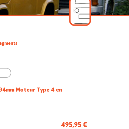
 Segments

 94mm Moteur Type 4 en
495,95 €