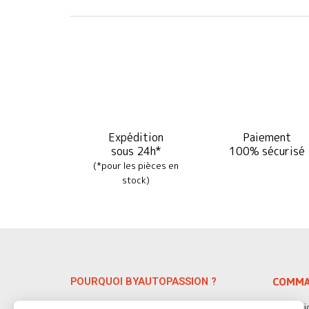
Expédition
Paiement
sous 24h*
100% sécurisé
(*pour les pièces en
stock)
POURQUOI BYAUTOPASSION ?
COMMA
Spécialiste depuis 38 ans des pièces
Servic