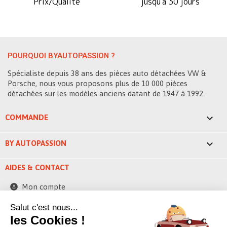
Prix/Qualité
jusqu'à 30 jours
POURQUOI BYAUTOPASSION ?
Spécialiste depuis 38 ans des pièces auto détachées VW &
Porsche, nous vous proposons plus de 10 000 pièces
détachées sur les modèles anciens datant de 1947 à 1992.

COMMANDE

BY AUTOPASSION
AIDES & CONTACT
Mon compte
Contactez-nous
Salut c'est nous...
248 ZAE la bascule
les Cookies !