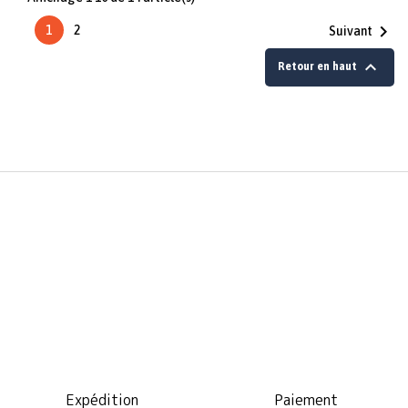

1
2
Suivant

Retour en haut
Expédition
Paiement