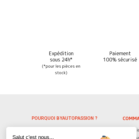
Expédition
Paiement
sous 24h*
100% sécurisé
(*pour les pièces en
stock)
POURQUOI BYAUTOPASSION ?
COMMA
Spécialiste depuis 38 ans des pièces
Servic
auto détachées VW & Porsche, nous
Salut c'est nous...
Deman