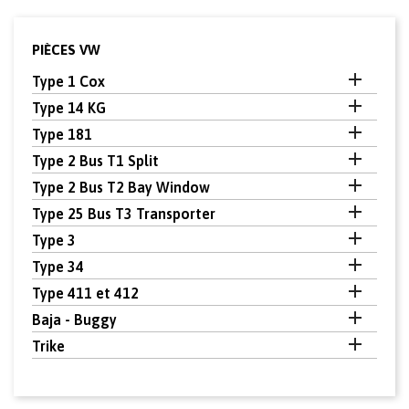
PIÈCES VW

Type 1 Cox

Type 14 KG

Type 181

Type 2 Bus T1 Split

Type 2 Bus T2 Bay Window

Type 25 Bus T3 Transporter

Type 3

Type 34

Type 411 et 412

Baja - Buggy

Trike