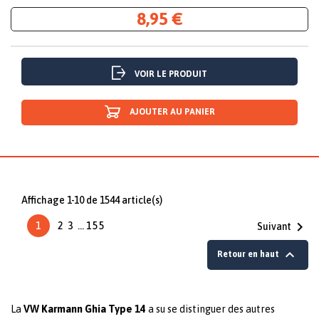
8,95 €
VOIR LE PRODUIT
AJOUTER AU PANIER
Affichage 1-10 de 1544 article(s)

1
2
3
…
155
Suivant

Retour en haut
La
VW Karmann Ghia Type 14
a su se distinguer des autres