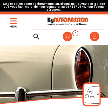
Ce site est en cours de documentation, si vous ne trouvez pas la pièce
qu’il vous faut, merci de nous contacter au 04 74 87 05 41, nous l’avons
sûrement.
MENU
0
