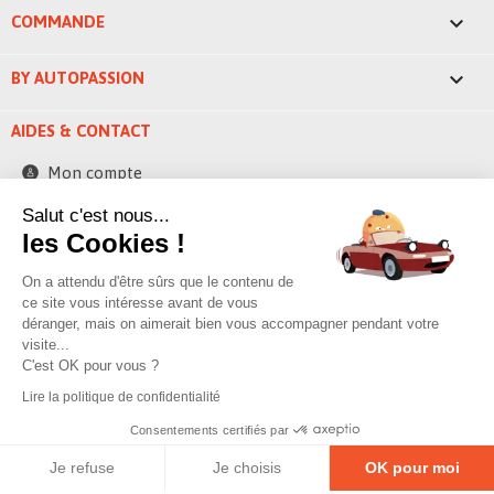

COMMANDE

BY AUTOPASSION
AIDES & CONTACT
Mon compte
Contactez-nous
Salut c'est nous...
les Cookies !
248 ZAE la bascule
42520 Saint-Pierre-de-Boeuf - France
On a attendu d'être sûrs que le contenu de
contact@byautopassion.com
ce site vous intéresse avant de vous
déranger, mais on aimerait bien vous accompagner pendant votre
04 74 87 05 41
visite...
C'est OK pour vous ?
Lire la politique de confidentialité
© 2026 By AutoPassion,
Poivre & sell
Consentements certifiés par
Mentions légales
–
Politique de confidentialité
–
Gestion des cookies
Je refuse
Je choisis
OK pour moi