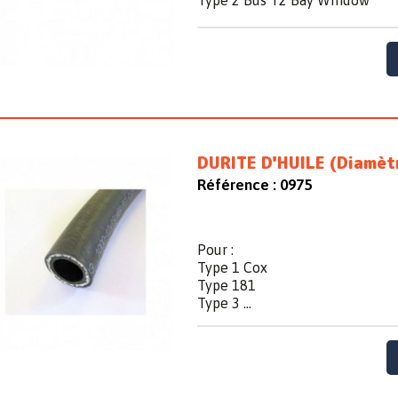
Type 2 Bus T2 Bay Window
DURITE D'HUILE (Diamètr
Référence :
0975
Pour :
Type 1 Cox
Type 181
Type 3 ...