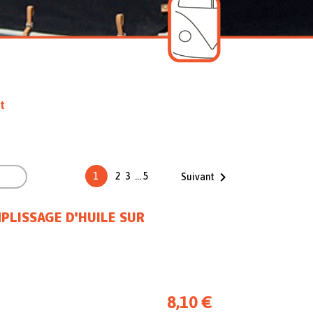
t


1
2
3
…
5
Suivant
PLISSAGE D'HUILE SUR
8,10 €