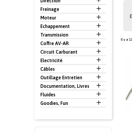

Direction

Freinage

E
Moteur

Echappement

Transmission
Il y a 

Coffre AV-AR

Circuit Carburant

Electricité

Câbles

Outillage Entretien

Documentation, Livres

Fluides

Goodies, Fun