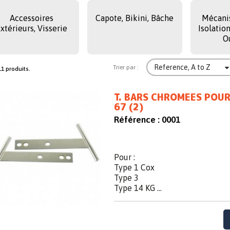
Accessoires
Capote, Bikini, Bâche
Mécanis
xtérieurs, Visserie
Isolatio
O
Reference, A to Z
Trier par :
111 produits.
T. BARS CHROMEES POUR
67 (2)
Référence :
0001
Pour :
Type 1 Cox
Type 3
Type 14 KG ...