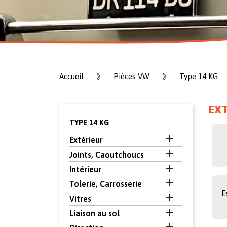
Accueil
Pièces VW
Type 14 KG
EX
TYPE 14 KG

Extérieur

Joints, Caoutchoucs

Intérieur

Tolerie, Carrosserie
E

Vitres

Liaison au sol