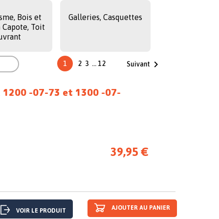
me, Bois et
Galleries, Casquettes
n Capote, Toit
uvrant


1
2
3
…
12
Suivant
 1200 -07-73 et 1300 -07-
39,95 €
AJOUTER AU PANIER
VOIR LE PRODUIT