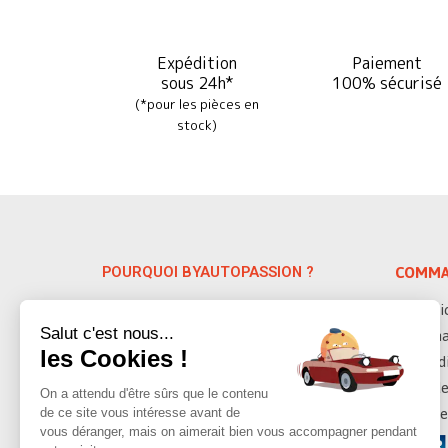
Expédition
Paiement
sous 24h*
100% sécurisé
(*pour les pièces en
stock)
POURQUOI BYAUTOPASSION ?
COMMA
Spécialiste depuis 38 ans des pièces
Servic
auto détachées VW & Porsche, nous
Salut c'est nous...
Deman
vous proposons plus de 10 000 pièces
les Cookies !
Condi
détachées sur les modèles anciens
datant de 1947 à 1992.
Modes
On a attendu d'être sûrs que le contenu
de ce site vous intéresse avant de
Moyen
vous déranger, mais on aimerait bien vous accompagner pendant