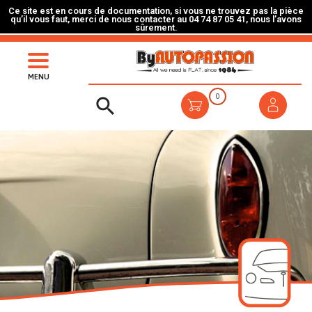
Ce site est en cours de documentation, si vous ne trouvez pas la pièce
qu’il vous faut, merci de nous contacter au 04 74 87 05 41, nous l’avons
sûrement.
MENU
0
