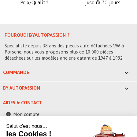
Prix/Qualité
jusqu'à 30 jours
POURQUOI BYAUTOPASSION ?
Spécialiste depuis 38 ans des pièces auto détachées VW &
Porsche, nous vous proposons plus de 10 000 pièces
détachées sur les modèles anciens datant de 1947 à 1992.

COMMANDE

BY AUTOPASSION
AIDES & CONTACT
Mon compte
Contactez-nous
Salut c'est nous...
les Cookies !
248 ZAE la bascule