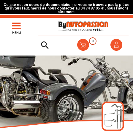
Ce site est en cours de documentation, si vous ne trouvez pas la pièce
qu’il vous faut, merci de nous contacter au 04 74 87 05 41, nous l’avons
sûrement.
MENU
0
