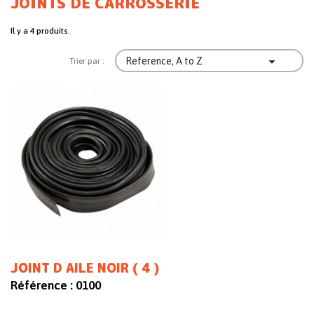
JOINTS DE CARROSSERIE
Il y a 4 produits.

Reference, A to Z
Trier par :
JOINT D AILE NOIR ( 4 )
Référence :
0100