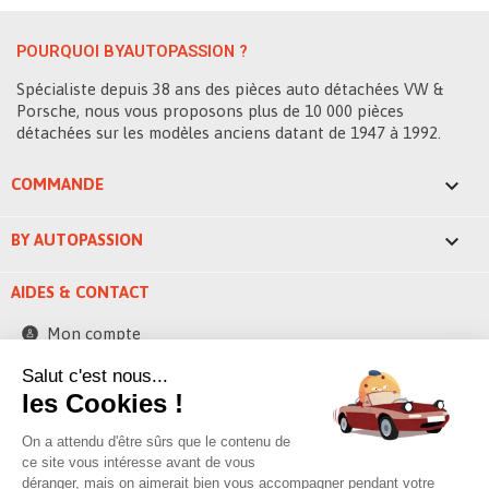
POURQUOI BYAUTOPASSION ?
Spécialiste depuis 38 ans des pièces auto détachées VW &
Porsche, nous vous proposons plus de 10 000 pièces
détachées sur les modèles anciens datant de 1947 à 1992.

COMMANDE

BY AUTOPASSION
AIDES & CONTACT
Mon compte
Contactez-nous
Salut c'est nous...
les Cookies !
248 ZAE la bascule
42520 Saint-Pierre-de-Boeuf - France
On a attendu d'être sûrs que le contenu de
contact@byautopassion.com
ce site vous intéresse avant de vous
déranger, mais on aimerait bien vous accompagner pendant votre
04 74 87 05 41