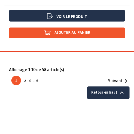
VOIR LE PRODUIT
AJOUTER AU PANIER
Affichage 1-10 de 58 article(s)

1
2
3
…
6
Suivant

Retour en haut