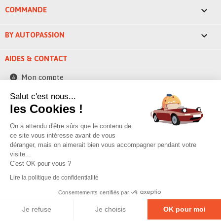

COMMANDE

BY AUTOPASSION
AIDES & CONTACT
Mon compte
Contactez-nous
Salut c'est nous...
les Cookies !
248 ZAE la bascule
42520 Saint-Pierre-de-Boeuf - France
On a attendu d'être sûrs que le contenu de
contact@byautopassion.com
ce site vous intéresse avant de vous
déranger, mais on aimerait bien vous accompagner pendant votre
04 74 87 05 41
visite...
C'est OK pour vous ?
Lire la politique de confidentialité
© 2026 By AutoPassion,
Poivre & sell
Consentements certifiés par
Mentions légales
–
Politique de confidentialité
–
Gestion des cookies
Je refuse
Je choisis
OK pour moi