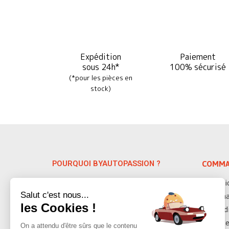
Expédition
Paiement
sous 24h*
100% sécurisé
(*pour les pièces en
stock)
POURQUOI BYAUTOPASSION ?
COMMA
Spécialiste depuis 38 ans des pièces
Servic
auto détachées VW & Porsche, nous
Salut c'est nous...
Deman
vous proposons plus de 10 000 pièces
les Cookies !
Condi
détachées sur les modèles anciens
datant de 1947 à 1992.
Modes
On a attendu d'être sûrs que le contenu