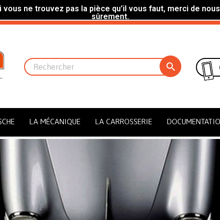
 vous ne trouvez pas la pièce qu’il vous faut, merci de nous
sûrement.

SCHE
LA MÉCANIQUE
LA CARROSSERIE
DOCUMENTATI