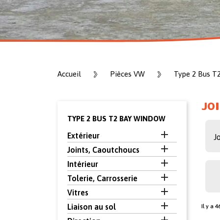
Accueil
Pièces VW
Type 2 Bus T
JO
TYPE 2 BUS T2 BAY WINDOW

Extérieur
J

Joints, Caoutchoucs

Intérieur

Tolerie, Carrosserie

Vitres

Liaison au sol
Il y a 4