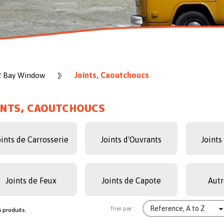
Joints, Caoutchoucs
2 Bay Window
INTS, CAOUTCHOUCS
oints de Carrosserie
Joints d'Ouvrants
Joints
Joints de Feux
Joints de Capote
Autr
Reference, A to Z
Trier par :
6 produits.