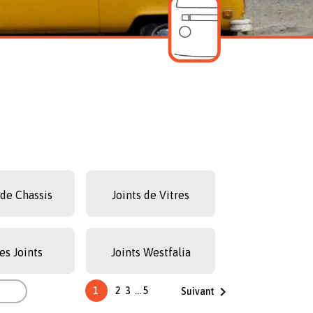
 de Chassis
Joints de Vitres
es Joints
Joints Westfalia


1
2
3
…
5
Suivant