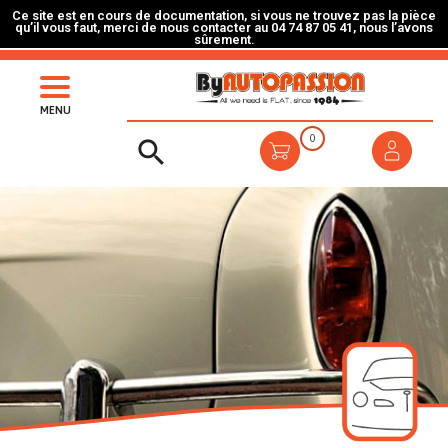
Ce site est en cours de documentation, si vous ne trouvez pas la pièce
qu’il vous faut, merci de nous contacter au 04 74 87 05 41, nous l’avons
sûrement.
MENU
0
