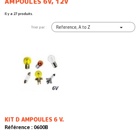
AMPOULES 6V, 12V
Il y a 27 produits.

Reference, A to Z
Trier par :
KIT D AMPOULES 6 V.
Référence :
0600B