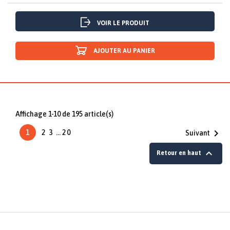
VOIR LE PRODUIT
AJOUTER AU PANIER
Affichage 1-10 de 195 article(s)

1
2
3
…
20
Suivant

Retour en haut