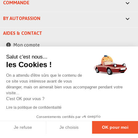

COMMANDE

BY AUTOPASSION
AIDES & CONTACT
Mon compte
Contactez-nous
Salut c'est nous...
les Cookies !
248 ZAE la bascule
42520 Saint-Pierre-de-Boeuf - France
On a attendu d'être sûrs que le contenu de
contact@byautopassion.com
ce site vous intéresse avant de vous
déranger, mais on aimerait bien vous accompagner pendant votre
04 74 87 05 41
visite...
C'est OK pour vous ?
Lire la politique de confidentialité
© 2026 By AutoPassion,
Poivre & sell
Consentements certifiés par
Je refuse
Je choisis
OK pour moi
Mentions légales
–
Politique de confidentialité
–
Gestion des cookies
Plateforme de Gestion du Consentement : Personnalisez vos O
Axeptio consent