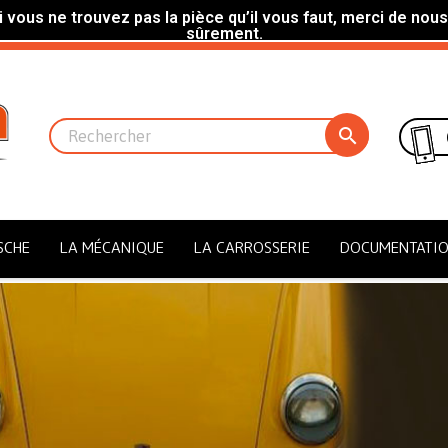
 vous ne trouvez pas la pièce qu’il vous faut, merci de nous
sûrement.

SCHE
LA MÉCANIQUE
LA CARROSSERIE
DOCUMENTATI