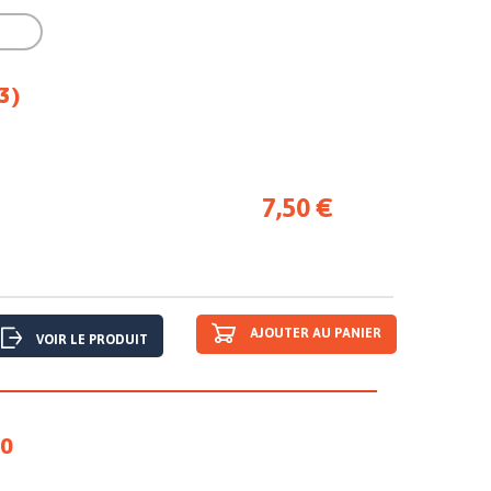

3)
7,50 €
AJOUTER AU PANIER
VOIR LE PRODUIT
70