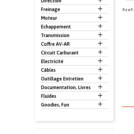

Direction

Freinage
Il y a 5

Moteur

Echappement

Transmission

Coffre AV-AR

Circuit Carburant

Electricité

Câbles

Outillage Entretien

Documentation, Livres

Fluides

Goodies, Fun