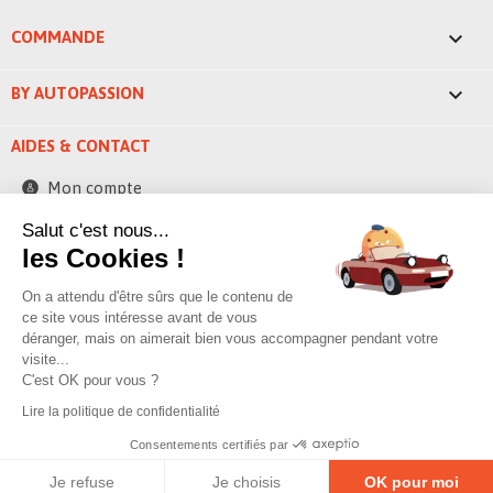

COMMANDE

BY AUTOPASSION
AIDES & CONTACT
Mon compte
Contactez-nous
Salut c'est nous...
les Cookies !
248 ZAE la bascule
42520 Saint-Pierre-de-Boeuf - France
On a attendu d'être sûrs que le contenu de
contact@byautopassion.com
ce site vous intéresse avant de vous
déranger, mais on aimerait bien vous accompagner pendant votre
04 74 87 05 41
visite...
C'est OK pour vous ?
Lire la politique de confidentialité
© 2026 By AutoPassion,
Poivre & sell
Consentements certifiés par
Je refuse
Je choisis
OK pour moi
Mentions légales
–
Politique de confidentialité
–
Gestion des cookies