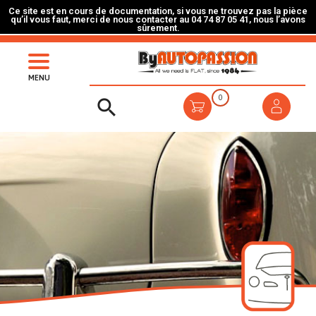
Ce site est en cours de documentation, si vous ne trouvez pas la pièce
qu’il vous faut, merci de nous contacter au 04 74 87 05 41, nous l’avons
sûrement.
MENU
0
