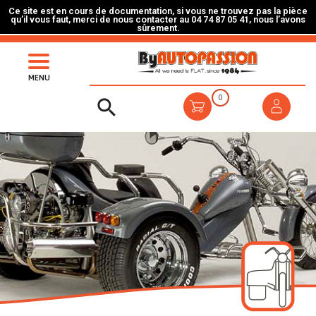
Ce site est en cours de documentation, si vous ne trouvez pas la pièce
qu’il vous faut, merci de nous contacter au 04 74 87 05 41, nous l’avons
sûrement.
MENU
0
