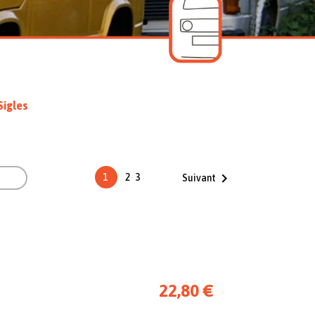
Sigles


1
2
3
Suivant
22,80 €