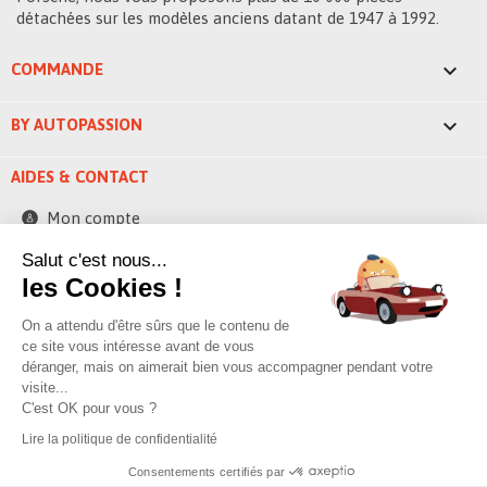
détachées sur les modèles anciens datant de 1947 à 1992.

COMMANDE

BY AUTOPASSION
AIDES & CONTACT
Mon compte
Contactez-nous
Salut c'est nous...
les Cookies !
248 ZAE la bascule
42520 Saint-Pierre-de-Boeuf - France
On a attendu d'être sûrs que le contenu de
contact@byautopassion.com
ce site vous intéresse avant de vous
déranger, mais on aimerait bien vous accompagner pendant votre
04 74 87 05 41
visite...
C'est OK pour vous ?
Lire la politique de confidentialité
© 2026 By AutoPassion,
Poivre & sell
Consentements certifiés par