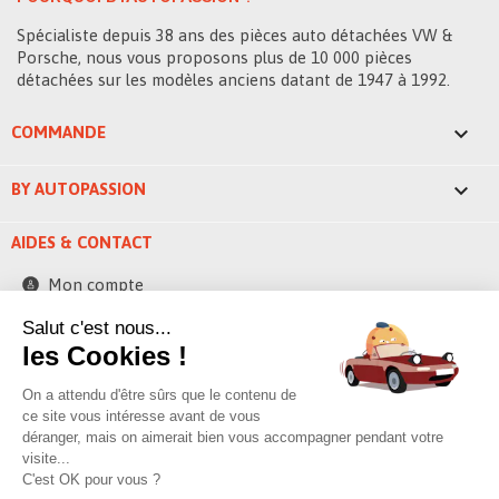
Spécialiste depuis 38 ans des pièces auto détachées VW &
Porsche, nous vous proposons plus de 10 000 pièces
détachées sur les modèles anciens datant de 1947 à 1992.

COMMANDE

BY AUTOPASSION
AIDES & CONTACT
Mon compte
Contactez-nous
Salut c'est nous...
les Cookies !
248 ZAE la bascule
42520 Saint-Pierre-de-Boeuf - France
On a attendu d'être sûrs que le contenu de
contact@byautopassion.com
ce site vous intéresse avant de vous
déranger, mais on aimerait bien vous accompagner pendant votre
04 74 87 05 41
visite...
C'est OK pour vous ?