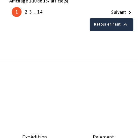
Affichage 1-10 de 137 article(s)

1
2
3
…
14
Suivant

Retour en haut
Expédition
Paiement