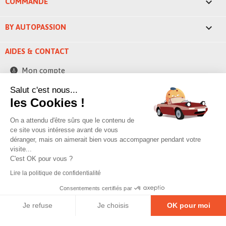

COMMANDE

BY AUTOPASSION
AIDES & CONTACT
Mon compte
Contactez-nous
Salut c'est nous...
les Cookies !
248 ZAE la bascule
42520 Saint-Pierre-de-Boeuf - France
On a attendu d'être sûrs que le contenu de
contact@byautopassion.com
ce site vous intéresse avant de vous
déranger, mais on aimerait bien vous accompagner pendant votre
04 74 87 05 41
visite...
C'est OK pour vous ?
Lire la politique de confidentialité
© 2026 By AutoPassion,
Poivre & sell
Consentements certifiés par
Je refuse
Je choisis
OK pour moi
Mentions légales
–
Politique de confidentialité
–
Gestion des cookies
Plateforme de Gestion du Consentement : Personnalisez vos O
Axeptio consent